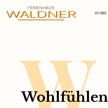
HOME
W
Wohlfühle