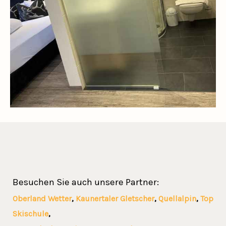
Besuchen Sie auch unsere Partner:
Oberland Wetter
,
Kaunertaler Gletscher
,
Quellalpin
,
Top
Skischule
,